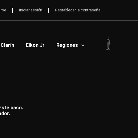
arse
Iniciar sesión
Restablecer la contraseña
 Clarín
Eikon Jr
Regiones
 este caso.
ador.