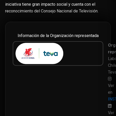
iniciativa tiene gran impacto social y cuenta con el
reconocimiento del Consejo Nacional de Televisión.
Información de la Organización representada
Org
rep
Labo
Chil
Tev
Ver
en
INS
Ver