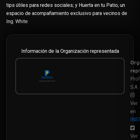
tips útiles para redes sociales; y Huerta en tu Patio, un
espacio de acompañamiento exclusivo para vecinos de
Ing. White
Información de la Organización representada
Org
rep
Prof
S.A.
Ver
en
INS
Ver