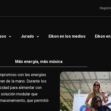
Registr
sos
Jurado
Eikon en los medios
Eikon en
Más energía, más música
compromiso con las energías
van de la mano. Durante los
acidad para alimentar con
a solución modular que
 almacenamiento, que permitió