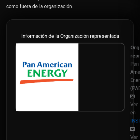
como fuera de la organización.
Información de la Organización representada
Org
rep
Pan
Ame
Ene
(PA
Ver
en
INS
Ver