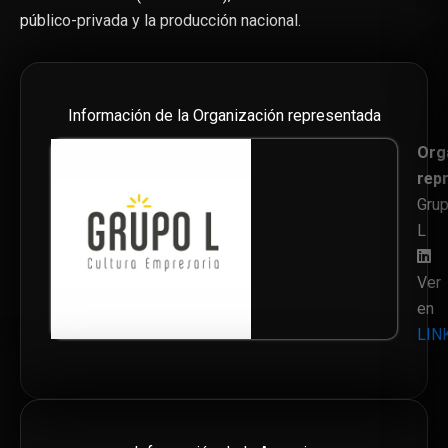
público-privada y la producción nacional.
Información de la Organización representada
Org
rep
Gru
L
Ver
en
LIN