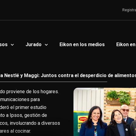
Registr
sos
Jurado
Eikon en los medios
Eikon en
ia Nestlé y Maggi: Juntos contra el desperdicio de alimento
do proviene de los hogares.
omunicaciones para
ideró el primer estudio
to a Ipsos, gestión de
icos, involucrando a diversos
res al cocinar.