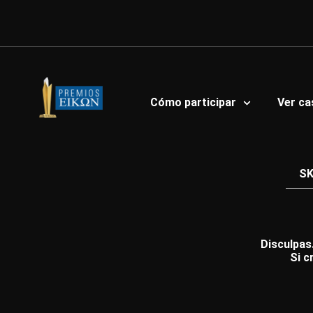
Ir
al
contenido
Cómo participar
Ver ca
SK
Disculpas.
Si c