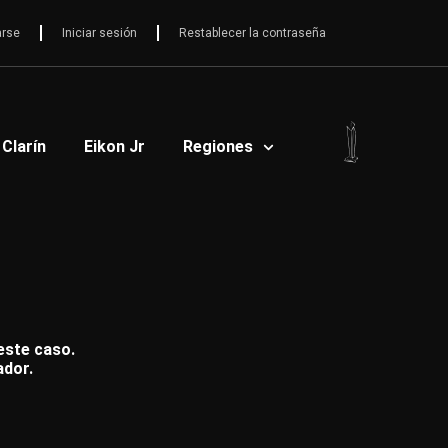
arse
Iniciar sesión
Restablecer la contraseña
 Clarín
Eikon Jr
Regiones
 este caso.
ador.