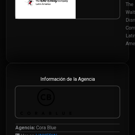
The
Walt
Dis
Com
Lati
Ame
Información de la Agencia
Agencia:
Cora Blue