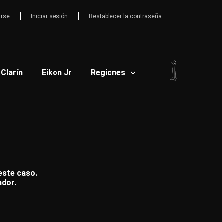
arse
Iniciar sesión
Restablecer la contraseña
 Clarín
Eikon Jr
Regiones
 este caso.
ador.