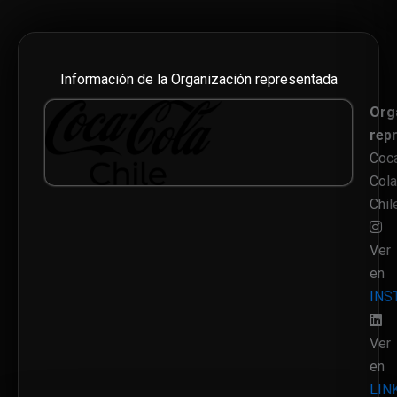
Información de la Organización representada
Org
rep
Coc
Cola
Chil
Ver
en
INS
Ver
en
LIN