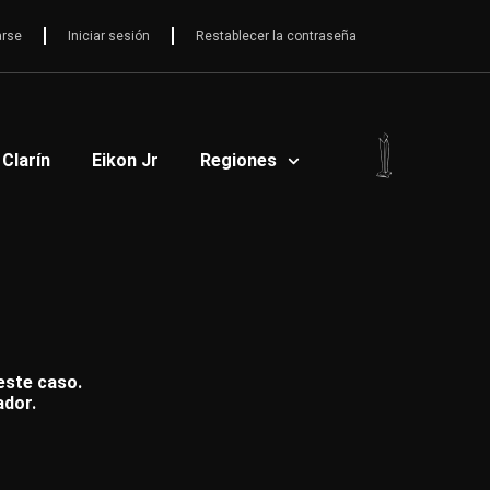
arse
Iniciar sesión
Restablecer la contraseña
 Clarín
Eikon Jr
Regiones
 este caso.
ador.