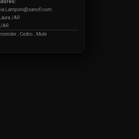
adores:
cia.Lamponi@sanofi.com
Laura /AR
n /AR
cender , Ceibo , Mule