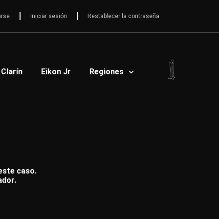
arse
Iniciar sesión
Restablecer la contraseña
 Clarín
Eikon Jr
Regiones
 este caso.
ador.