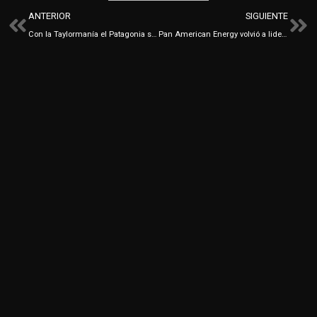
Ant
Sig
ANTERIOR
SIGUIENTE
Con la Taylormanía el Patagonia se llevó cuatro estatuillas en los Eikon
Pan American Energy volvió a liderar los Eikon con 10 estatuillas