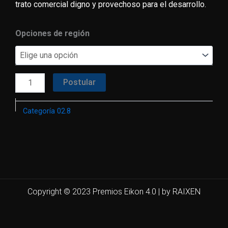
trato comercial digno y provechoso para el desarrollo.
02.08
Opciones de región
-
Sustentabilidad
de
Postular
Proveedores
cantidad
Categoría 02.8
Copyright © 2023 Premios Eikon 4.0 | by RAIXEN