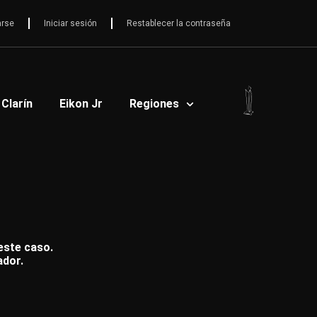
arse
Iniciar sesión
Restablecer la contraseña
 Clarín
Eikon Jr
Regiones
 este caso.
ador.