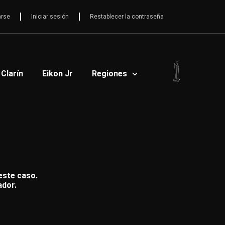
arse
Iniciar sesión
Restablecer la contraseña
 Clarín
Eikon Jr
Regiones
 este caso.
ador.