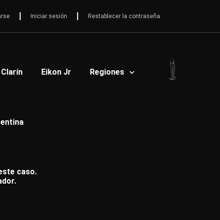
arse
Iniciar sesión
Restablecer la contraseña
 Clarín
Eikon Jr
Regiones
gentina
 este caso.
ador.