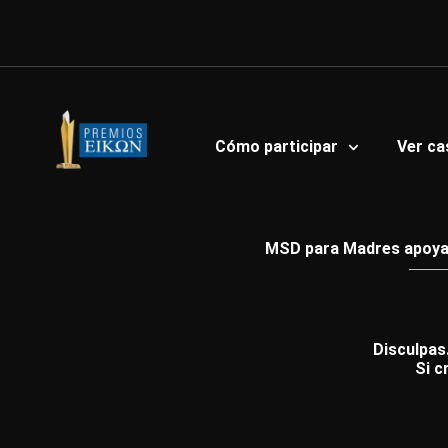
Ir
al
contenido
Cómo participar
Ver ca
MSD para Madres apoya a
Disculpas.
Si c