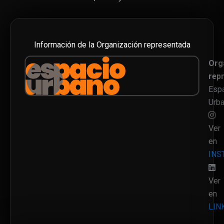
Información de la Organización representada
Org
rep
Esp
Urb
Ver
en
INS
Ver
en
LIN