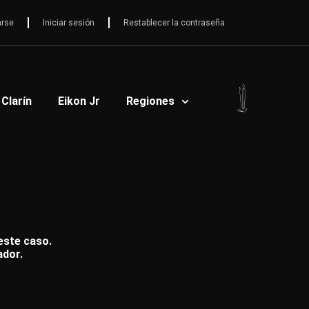
arse
Iniciar sesión
Restablecer la contraseña
 Clarín
Eikon Jr
Regiones
 este caso.
ador.