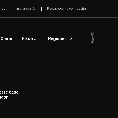
arse
Iniciar sesión
Restablecer la contraseña
 Clarín
Eikon Jr
Regiones
 este caso.
ador.