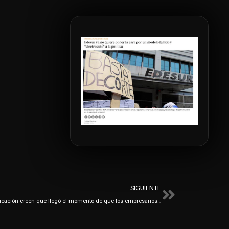
Siguiente
SIGUIENTE
Premios Eikon: los profesionales de comunicación creen que llegó el momento de que los empresarios levanten el perfil – AMIA sorprendió con su reclamo por los rehenes argentinos de Hamas