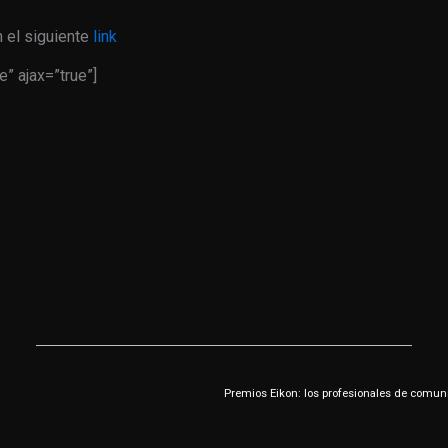
 el siguiente
link
e” ajax=”true”]