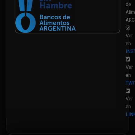
de
Ali
ARG
Ver
en
INS
Ver
en
TWI
Ver
en
LIN