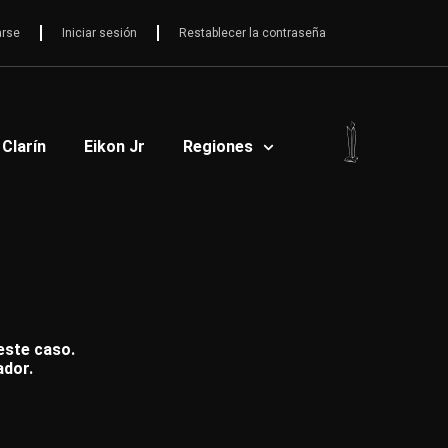
arse
Iniciar sesión
Restablecer la contraseña
 Clarín
Eikon Jr
Regiones
 este caso.
ador.