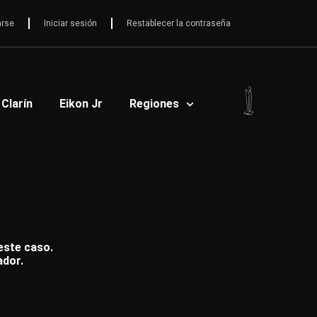
arse
Iniciar sesión
Restablecer la contraseña
 Clarín
Eikon Jr
Regiones
 este caso.
ador.