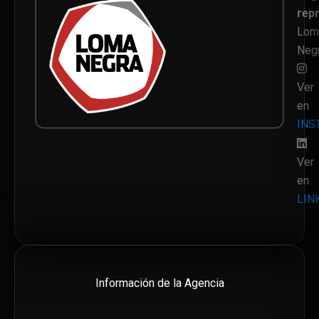
rep
Lom
Neg
Ver
en
INS
Ver
en
LIN
Información de la Agencia