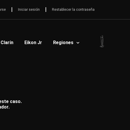
arse
Iniciar sesión
Restablecer la contraseña
 Clarín
Eikon Jr
Regiones
 este caso.
ador.