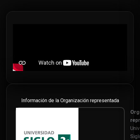
Información de la Organización representada
Org
rep
Univ
Sigl