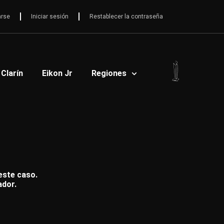
arse
Iniciar sesión
Restablecer la contraseña
 Clarín
Eikon Jr
Regiones
 este caso.
ador.