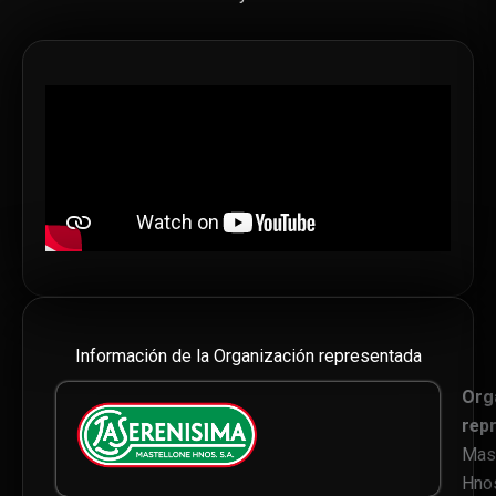
Información de la Organización representada
Org
rep
Mas
Hno