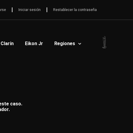
arse
Iniciar sesión
Restablecer la contraseña
 Clarín
Eikon Jr
Regiones
 este caso.
ador.