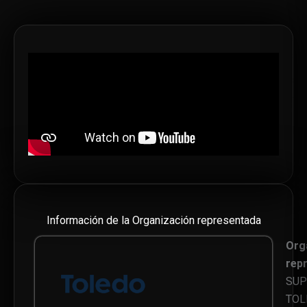
Información de la Organización representada
Org
rep
SU
TOL