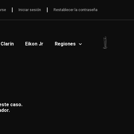
arse
Iniciar sesión
Restablecer la contraseña
 Clarín
Eikon Jr
Regiones
 este caso.
ador.