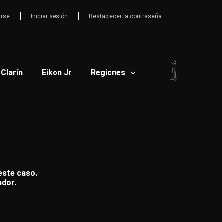
arse
Iniciar sesión
Restablecer la contraseña
 Clarín
Eikon Jr
Regiones
 este caso.
ador.