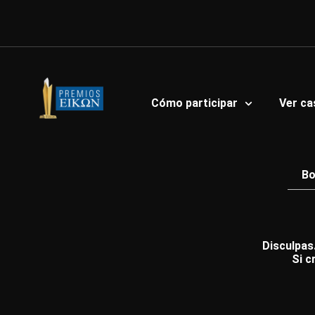
Ir
al
contenido
Cómo participar
Ver ca
Bo
Disculpas.
Si c