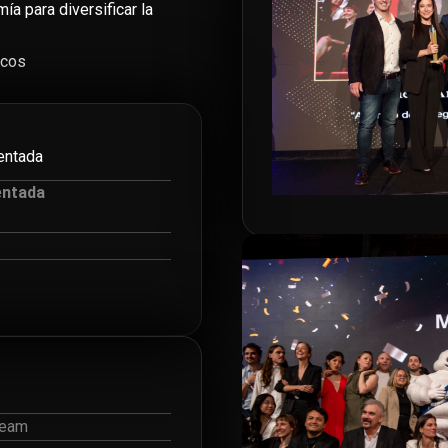
ía para diversificar la
icos
entada
entada
Team