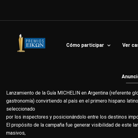
Ir
al
contenido
Cómo participar
Ver ca
Anuncio
Lanzamiento de la Guía MICHELIN en Argentina (referente gl
gastronomía) convirtiendo al país en el primero hispano lati
seleccionado
por los inspectores y posicionándolo entre los destinos imp
El propósito de la campaña fue generar visibilidad de este 
masivos,