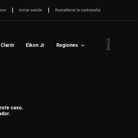
arse
Iniciar sesión
Restablecer la contraseña
 Clarín
Eikon Jr
Regiones
 este caso.
ador.