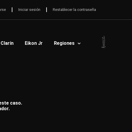
arse
Iniciar sesión
Restablecer la contraseña
 Clarín
Eikon Jr
Regiones
 este caso.
ador.