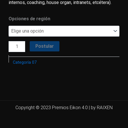
internos, coaching, house organ, intranets, etcétera).
07
Opciones de región
-
Comunicación
Interna
Postular
cantidad
Categoría 07
Copyright © 2023 Premios Eikon 4.0 | by RAIXEN