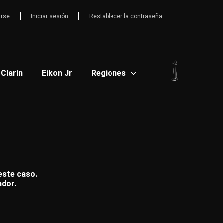
arse
Iniciar sesión
Restablecer la contraseña
 Clarín
Eikon Jr
Regiones
 este caso.
ador.